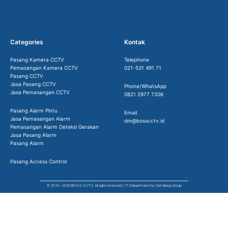
Categories
Kontak
Pasang Kamera CCTV
Telephone
Pemasangan Kamera CCTV
021-531 491 71
Pasang CCTV
Jasa Pasang CCTV
Phone/WhatsApp
Jasa Pemasangan CCTV
0821 2977 7206
Pasang Alarm Pintu
Email
Jasa Pemasangan Alarm
dm@bosscctv.id
Pemasangan Alarm Deteksi Gerakan
Jasa Pasang Alarm
Pasang Alarm
Pasang Access Control
© 2019 - 2023 BOSS CCTV. All right reserved | IT Department by Gemilang Group