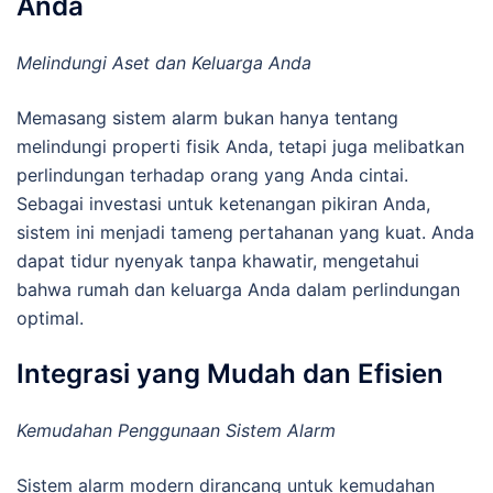
Anda
Melindungi Aset dan Keluarga Anda
Memasang sistem alarm bukan hanya tentang
melindungi properti fisik Anda, tetapi juga melibatkan
perlindungan terhadap orang yang Anda cintai.
Sebagai investasi untuk ketenangan pikiran Anda,
sistem ini menjadi tameng pertahanan yang kuat. Anda
dapat tidur nyenyak tanpa khawatir, mengetahui
bahwa rumah dan keluarga Anda dalam perlindungan
optimal.
Integrasi yang Mudah dan Efisien
Kemudahan Penggunaan Sistem Alarm
Sistem alarm modern dirancang untuk kemudahan