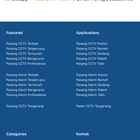
Featured
Applications
Pasang CCTV Terbaik
Pasang CCTV Kantor
Pasang CCTV Terpercaya
Pasang CCTV Rumah
Pasang CCTV Termurah
Pasang CCTV Gudang
Pasang CCTV Bergaransi
Pasang CCTV Pabrik
Pasang CCTV Professional
Pasang CCTV Toko
Pasang Alarm Terbaik
Pasang Alarm Kantor
Pasang Alarm Terpercaya
Pasang Alarm Rumah
Pasang Alarm Termurah
Pasang Alarm Gudang
Pasang Alarm Bergaransi
Pasang Alarm Pabrik
Pasang Alarm Professional
Pasang Alarm Toko
Pasang CCTV Tangerang
Paket CCTV Tangerang
Categories
Kontak