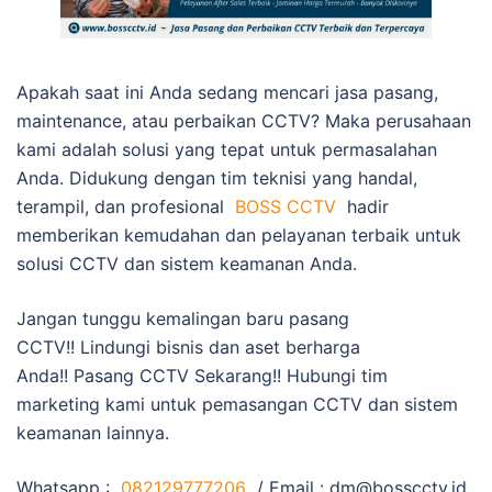
Apakah saat ini Anda sedang mencari jasa pasang,
maintenance, atau perbaikan CCTV? Maka perusahaan
kami adalah solusi yang tepat untuk permasalahan
Anda. Didukung dengan tim teknisi yang handal,
terampil, dan profesional
BOSS CCTV
hadir
memberikan kemudahan dan pelayanan terbaik untuk
solusi CCTV dan sistem keamanan Anda.
Jangan tunggu kemalingan baru pasang
CCTV!! Lindungi bisnis dan aset berharga
Anda!! Pasang CCTV Sekarang!! Hubungi tim
marketing kami untuk pemasangan CCTV dan sistem
keamanan lainnya.
Whatsapp :
082129777206
/ Email :
dm@bosscctv.id