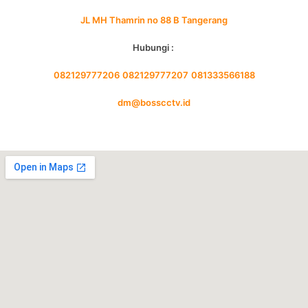
JL MH Thamrin no 88 B Tangerang
Hubungi :
082129777206
082129777207
081333566188
dm@bosscctv.id