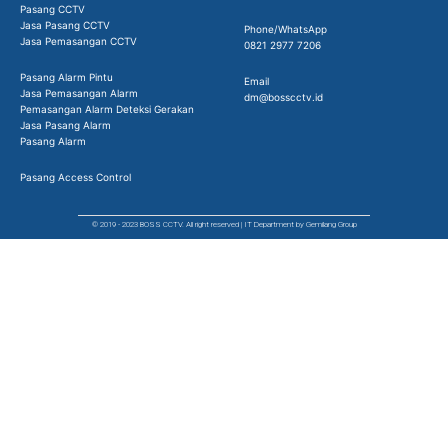
Pasang CCTV
Jasa Pasang CCTV
Phone/WhatsApp
Jasa Pemasangan CCTV
0821 2977 7206
Pasang Alarm Pintu
Email
Jasa Pemasangan Alarm
dm@bosscctv.id
Pemasangan Alarm Deteksi Gerakan
Jasa Pasang Alarm
Pasang Alarm
Pasang Access Control
© 2019 - 2023 BOSS CCTV. All right reserved | IT Department by Gemilang Group