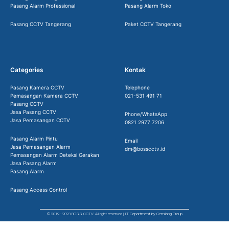
Pasang Alarm Professional
Pasang Alarm Toko
Pasang CCTV Tangerang
Paket CCTV Tangerang
Categories
Kontak
Pasang Kamera CCTV
Telephone
Pemasangan Kamera CCTV
021-531 491 71
Pasang CCTV
Jasa Pasang CCTV
Phone/WhatsApp
Jasa Pemasangan CCTV
0821 2977 7206
Pasang Alarm Pintu
Email
Jasa Pemasangan Alarm
dm@bosscctv.id
Pemasangan Alarm Deteksi Gerakan
Jasa Pasang Alarm
Pasang Alarm
Pasang Access Control
© 2019 - 2023 BOSS CCTV. All right reserved | IT Department by Gemilang Group